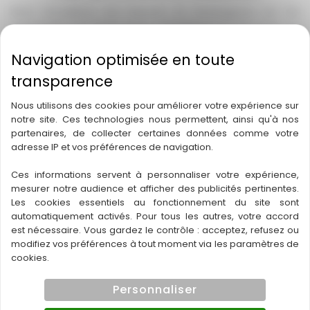
Nous recueillons vos besoins et échangeons sur les
spécificités de votre projet d’habillage ou de pose de
bardage.
Nous utilisons des cookies pour améliorer votre expérience sur
notre site. Ces technologies nous permettent, ainsi qu'à nos
partenaires, de collecter certaines données comme votre
Diagnostic et Conseils Techniques
adresse IP et vos préférences de navigation.
Nos experts réalisent une visite sur site pour un diagnostic
Ces informations servent à personnaliser votre expérience,
précis et vous orientent vers les meilleures solutions
mesurer notre audience et afficher des publicités pertinentes.
(matériaux, ITE).
Les cookies essentiels au fonctionnement du site sont
automatiquement activés. Pour tous les autres, votre accord
est nécessaire. Vous gardez le contrôle : acceptez, refusez ou
modifiez vos préférences à tout moment via les paramètres de
cookies.
Personnaliser
Proposition et Devis Détaillé