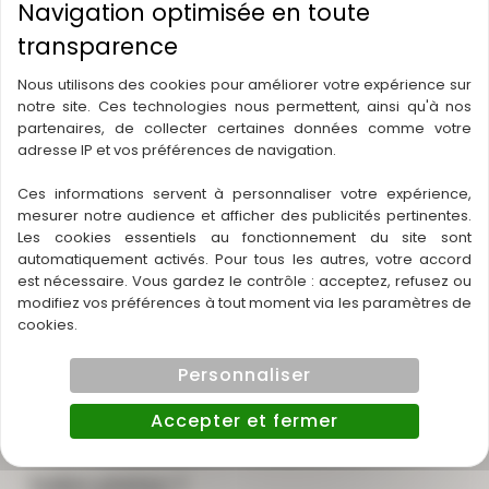
En savoir plus
Nous utilisons des cookies pour améliorer votre expérience sur
notre site. Ces technologies nous permettent, ainsi qu'à nos
partenaires, de collecter certaines données comme votre
adresse IP et vos préférences de navigation.
Ces informations servent à personnaliser votre expérience,
mesurer notre audience et afficher des publicités pertinentes.
Les cookies essentiels au fonctionnement du site sont
automatiquement activés. Pour tous les autres, votre accord
est nécessaire. Vous gardez le contrôle : acceptez, refusez ou
modifiez vos préférences à tout moment via les paramètres de
cookies.
Personnaliser
Accepter et fermer
Peut-on créer une toiture avec des
tuiles plates ?